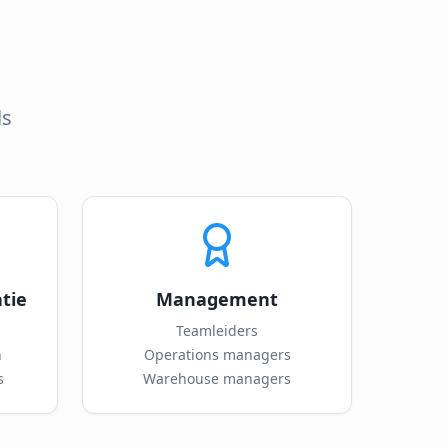
ls
tie
Management
Teamleiders
n
Operations managers
s
Warehouse managers