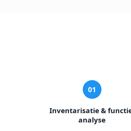
01
Inventarisatie & functi
analyse