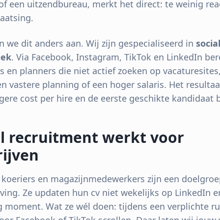
 een uitzendbureau, merkt het direct: te weinig react
aatsing.
n we dit anders aan. Wij zijn gespecialiseerd in
socia
iek
. Via Facebook, Instagram, TikTok en LinkedIn be
 en planners die niet actief zoeken op vacaturesite
n vastere planning of een hoger salaris. Het resultaa
agere cost per hire en de eerste geschikte kandidaat 
l recruitment werkt voor
ijven
koeriers en magazijnmedewerkers zijn een doelgroep
rving. Ze updaten hun cv niet wekelijks op LinkedIn e
g moment. Wat ze wél doen: tijdens een verplichte ru