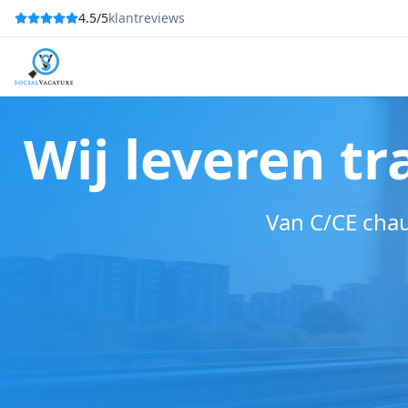
4.5/5
klantreviews
Wij leveren tr
Van C/CE chau