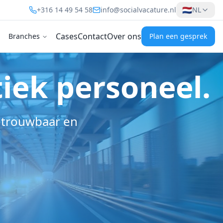
🇳🇱
+316 14 49 54 58
info@socialvacature.nl
NL
Cases
Contact
Over ons
Branches
Plan een gesprek
tiek personeel.
betrouwbaar en