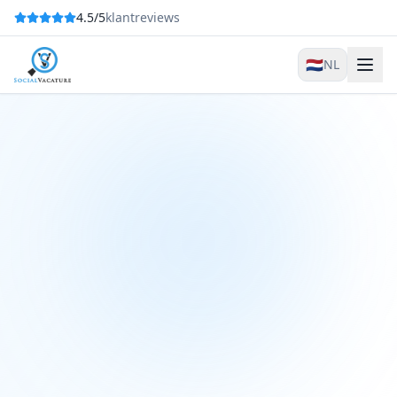
4.5/5
klantreviews
🇳🇱
NL