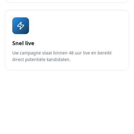
Snel live
Uw campagne staat binnen 48 uur live en bereikt
direct potentiële kandidaten.
Breed bereik
Bereik kandidaten waar ze hun tijd doorbrengen via
onze gerichte campagnes.